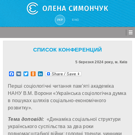
УКР
ENG
СПИСОК КОНФЕРЕНЦИЙ
5 березня 2024 року, м. Київ
Facebook
VK
Twitter
Odnoklassniki
LinkedIn
Перші соціологічні читання пам’яті академіка
НАНУ В.М. Ворони «Українська соціологічна думка
в пошуках шляхів соціально-економічного
розвитку».
Тема доповіді:
«Динаміка соціальної структури
українського суспільства за два роки
повномасштабної війни: головні тренди, чинники