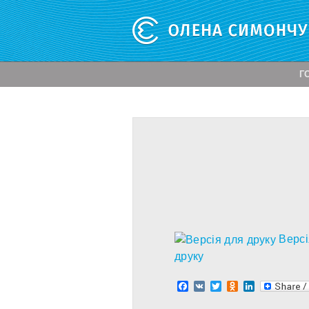
Г
Версі
друку
Facebook
VK
Twitter
Odnoklassnik
LinkedIn