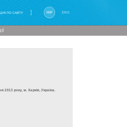
Результати
УКР
ENG
пошуку:
ІЇ
я 2013 року, м. Харків, Україна.