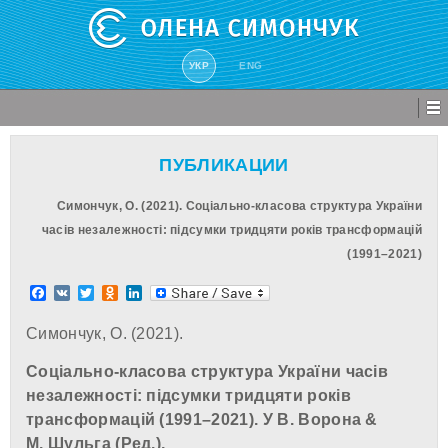
УКР
ENG
ПУБЛИКАЦИИ
Симончук, О. (2021). Соціально-класова структура України
часів незалежності: підсумки тридцяти років трансформацій
(1991–2021)
Facebook
VK
Twitter
Odnoklassniki
LinkedIn
Симончук, О. (2021).
Соціально-класова структура України часів
незалежності: підсумки тридцяти років
трансформацій (1991–2021). У В. Ворона &
М. Шульга (Ред.),