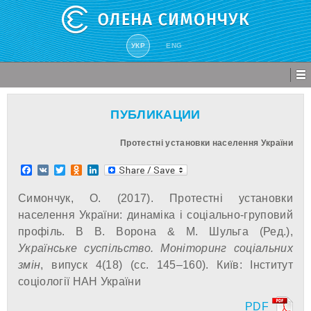
УКР
ENG
ПУБЛИКАЦИИ
Протестні установки населення України
Facebook
VK
Twitter
Odnoklassniki
LinkedIn
Симончук, О. (2017). Протестні установки
населення України: динаміка і соціально-груповий
профіль. В В. Ворона & М. Шульга (Ред.),
Українське суспільство. Моніторинг соціальних
змін
, випуск 4(18) (сс. 145–160). Київ: Інститут
соціології НАН України
PDF