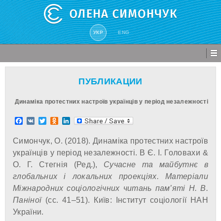
УКР
ENG
ПУБЛИКАЦИИ
Динаміка протестних настроїв українців у період незалежності
Facebook
VK
Twitter
Odnoklassniki
LinkedIn
Симончук, О. (2018). Динаміка протестних настроїв
українців у період незалежності. В Є. І. Головахи &
О. Г. Стегнія (Ред.),
Сучасне та майбутнє в
глобальних і локальних проекціях. Матеріали
Міжнародних соціологічних читань пам’яті Н. В.
Паніної
(сс. 41–51). Київ: Інститут соціології НАН
України.