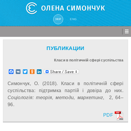
УКР
ENG
ПУБЛИКАЦИИ
Класи в політичній сфері суспільства
Facebook
VK
Twitter
Odnoklassniki
LinkedIn
Симончук, О. (2018). Класи в політичній сфері
суспільства: підтримка партій і довіра до них.
Соціологія: теорія, методи, маркетинг
, 2, 64–
96.
PDF