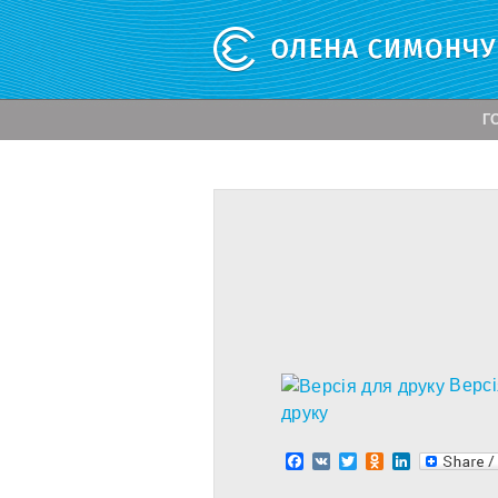
Г
Версі
друку
Facebook
VK
Twitter
Odnoklassnik
LinkedIn