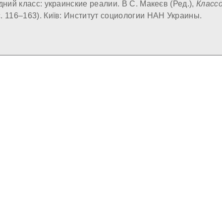
дний класс: украинские реалии. В С. Макеєв (Ред.),
Класс
. 116–163). Київ: Институт социологии НАН Украины.