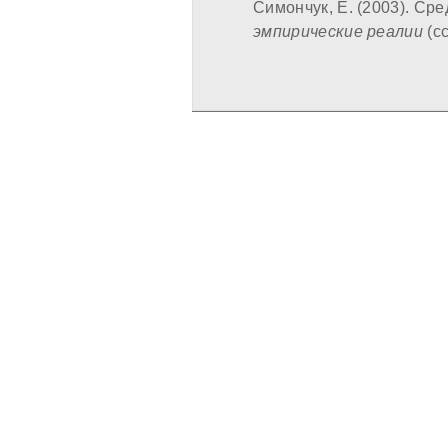
Симончук, Е. (2003). Сре
эмпирические реалии
(сс