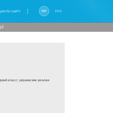
Результати
УКР
ENG
пошуку:
ІЇ
дний класс: украинские реалии